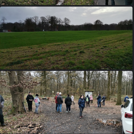
IMG 20231210 102114
IMG 20231210 102254