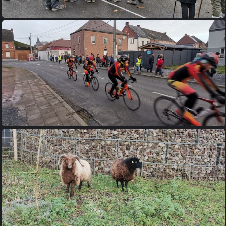
IMG 20231210 093302
IMG 20231210 093642