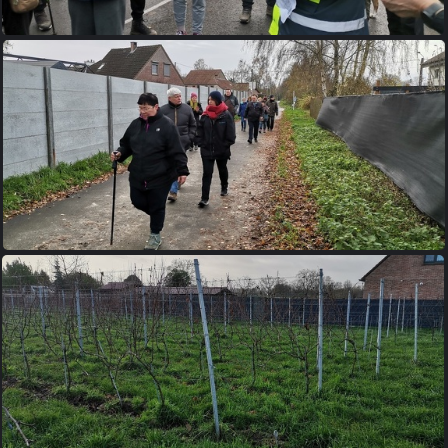
IMG 20231210 093353
IMG 20231210 094502