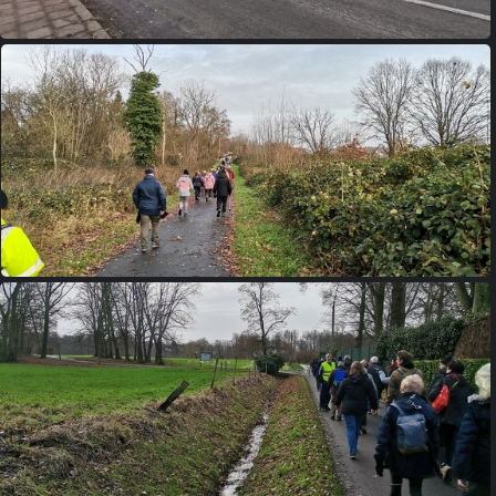
IMG 20231210 093638
IMG 20231210 094911