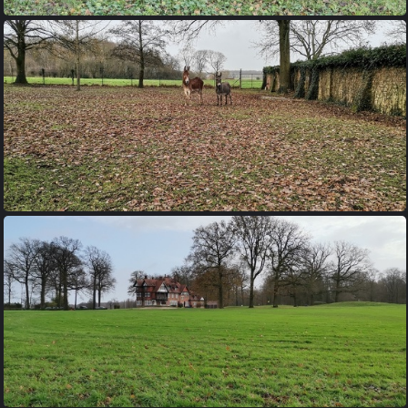
IMG 20231210 095211
IMG 20231210 102141