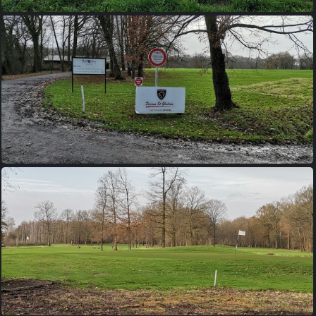
IMG 20231210 095616
IMG 20231210 102201