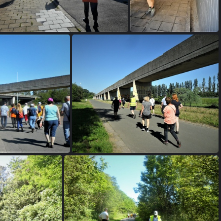
Q 3
Q 4
Q 8