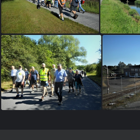
Q 9
Q 13