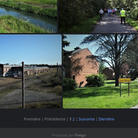
Q 10
Q 11
Première |
Précédente |
1
2
|
Suivante
|
Dernière
Q 14
Q 15
Propulsé par
Piwigo