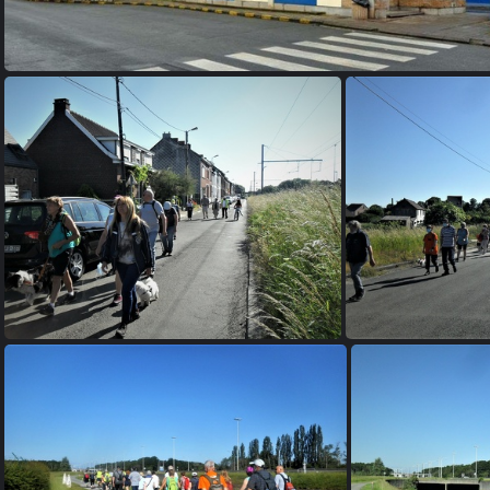
Q 1
Q 5