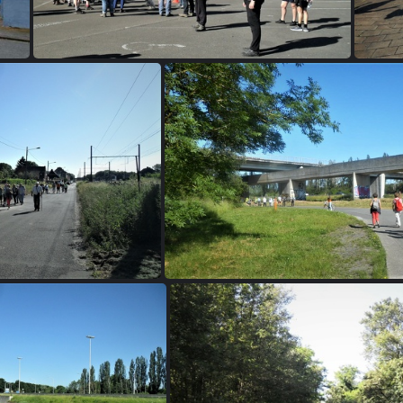
Q 2
Q 6
Q 7