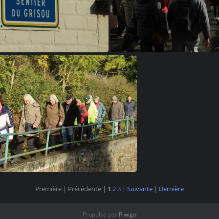
IMG 6747
IMG 6748
Première |
Précédente |
1
2
3
|
Suivante
|
Dernière
IMG 6752
Propulsé par
Piwigo