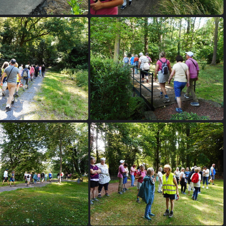
B 4
B 5
B 9
B 10