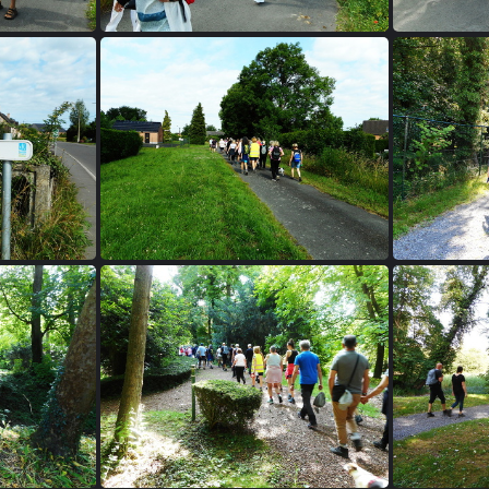
B 3
B 8