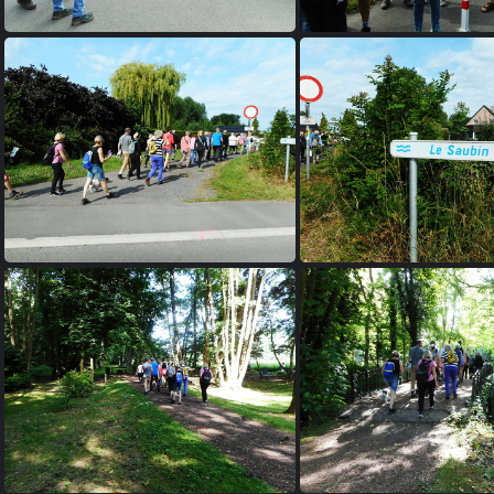
B 1
B 2
B 6
B 7